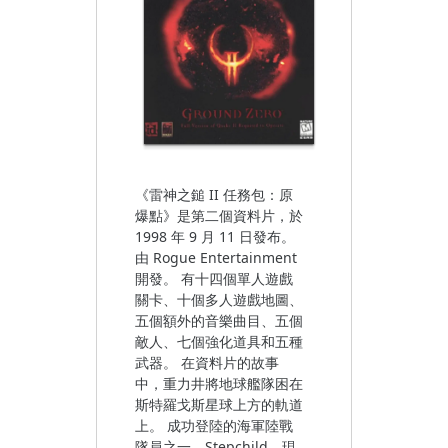
《雷神之鎚 II 任務包：原
爆點》是第二個資料片，於
1998 年 9 月 11 日發布。
由 Rogue Entertainment
開發。 有十四個單人遊戲
關卡、十個多人遊戲地圖、
五個額外的音樂曲目、五個
敵人、七個強化道具和五種
武器。 在資料片的故事
中，重力井將地球艦隊困在
斯特羅戈斯星球上方的軌道
上。 成功登陸的海軍陸戰
隊員之一，Stepchild，現