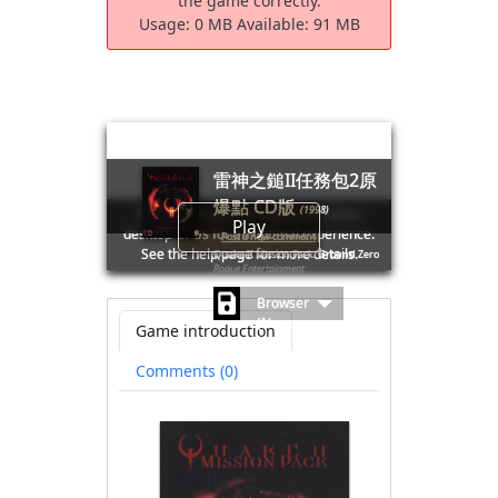
the game correctly.
Usage:
0 MB
Available:
91 MB
雷神之鎚II任務包2原
爆點 CD版
(1998)
🛈Windows games require the latest
Play
desktop CPUs for an optimal experience.
Post a new comment
See the help page for more details.
Quake II Mission Pack: Ground Zero
Rogue Entertainment
Browser
(No save
Game introduction
file
available)
Comments (0)