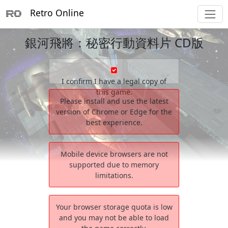
Retro Online
銀河飛將：秘密行動資料片 CD版
I confirm I have a legal copy of
this game.
Please install and use the latest
version of Chrome or Edge for the
best experience.
Mobile device browsers are not
supported due to memory
limitations.
Your browser storage quota is low
and you may not be able to load