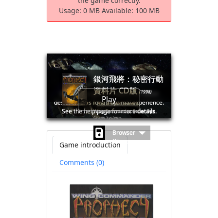
the game correctly.
Usage:
0 MB
Available:
100 MB
銀河飛將：秘密行動
資料片 CD版
(1998)
🛈Windows games require the latest
Play
desktop CPUs for an optimal experience.
Post a new comment
See the help page for more details.
Wing Commander: Secret Ops
Origin Systems
Browser
(No save
Game introduction
file
available)
Comments (0)