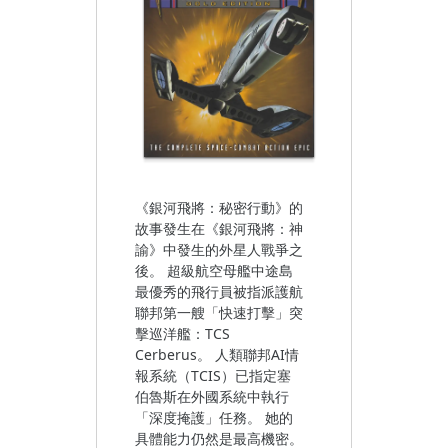
《銀河飛將：秘密行動》的
故事發生在《銀河飛將：神
諭》中發生的外星人戰爭之
後。 超級航空母艦中途島
最優秀的飛行員被指派護航
聯邦第一艘「快速打擊」突
擊巡洋艦：TCS
Cerberus。 人類聯邦AI情
報系統（TCIS）已指定塞
伯魯斯在外國系統中執行
「深度掩護」任務。 她的
具體能力仍然是最高機密。