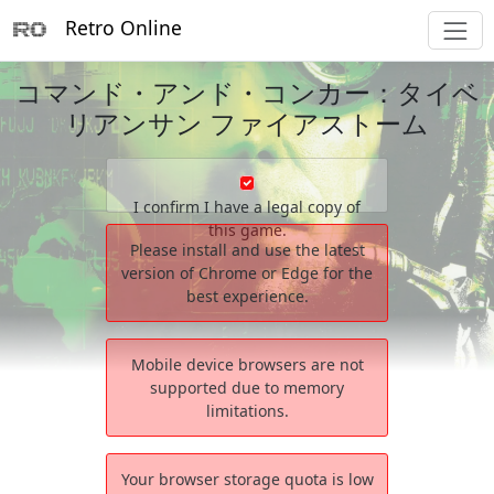
Retro Online
コマンド・アンド・コンカー：タイベ
リアンサン ファイアストーム
I confirm I have a legal copy of
this game.
Please install and use the latest
version of Chrome or Edge for the
best experience.
Mobile device browsers are not
supported due to memory
limitations.
Your browser storage quota is low