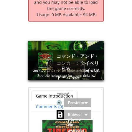
and you may not be able to load
the game correctly.
Usage:
0 MB
Available:
94 MB
コマンド・アンド・
コンカー：タイベリ
🛈Windows games require the latest
Play
アンサン ファイアス
desktop CPUs for an optimal experience.
See the help page for more details.
トーム
(1999)
Post a new comment
Command & Conquer: Tiberian Sun – Firestorm
Westwood
Game introduction
Firestorm
Comments (0)
Disc
Browser
(No save
file
available)