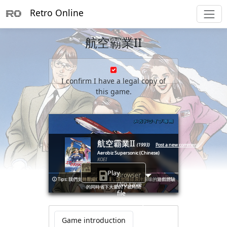
Retro Online
航空霸業II
I confirm I have a legal copy of
this game.
        _                __

       (_)____      ____/ /___  _____ _________  ____ ___

      / / ___/_____/ __  / __ \/ ___// ___/ __ \/ __ `__ \

     / (__  )_____/ /_/ / /_/ (__  )/ /__/ /_/ / / / / / /

航空霸業II
  __/ /____/      \__,_/\____/____(_)___/\____/_/ /_/ /_/

(1993)
Post a new comment
Aerobiz Supersonic (Chinese)
KOEI
Play
Browser
🛈
Tips: 我們支持壓縮CD音频，讓您獲得原汁原味的遊戲體驗
(No save
的同時省下大量的下載時間
file
available)
Game introduction