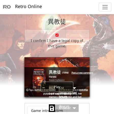
Retro Online
異教徒
I confirm I have a legal copy of
this game.
        _                __

       (_)____      ____/ /___  _____ _________  ____ ___

      / / ___/_____/ __  / __ \/ ___// ___/ __ \/ __ `__ \

     / (__  )_____/ /_/ / /_/ (__  )/ /__/ /_/ / / / / / /

異教徒
  __/ /____/      \__,_/\____/____(_)___/\____/_/ /_/ /_/

(1994)
Post a new comment
Heretic
Raven Software
Play
GM
🛈
Tips: 我們支持壓縮CD音频，讓您獲得原汁原味的遊戲體驗
GeneralUser
Small size. Excellent quality, low
的同時省下大量的下載時間
30MB
memory consumption and fast
loading.
Mobile
devices
Browser
Game introduction
(No save