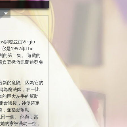
/_/ / / / / / /

___/_/ /_/ /_/

s開發並由Virgin
 它是1992年The
法系列的第二集。 遊戲的
肩負著拯救凱蘭迪亞免
面臨著新的危險，因為它的
稱為魔法師，在一比
套的巨大左手的幫助
開會議後，神使確定
題，並指派幫助
去取回一個。 然而，當
發現她的家被洗劫一空，