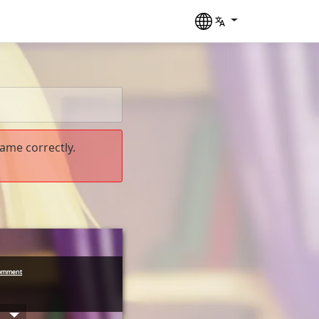
ame correctly.
____  ____ ___

comment
 __ \/ __ `__ \
