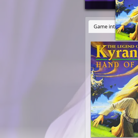
     / (__  )__
  __/ /____/   
Game introduction