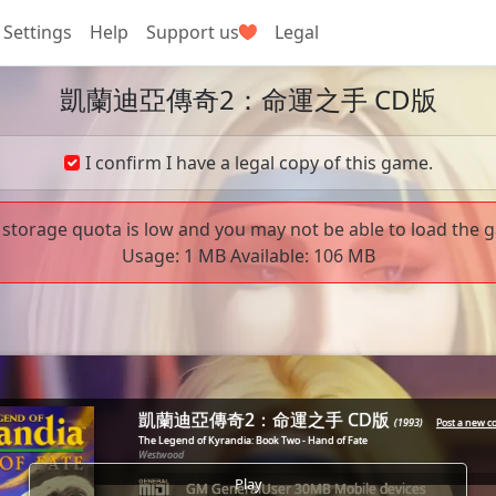
Settings
Help
Support us
Legal
凱蘭迪亞傳奇2：命運之手 CD版
I confirm I have a legal copy of this game.
storage quota is low and you may not be able to load the g
Usage:
1 MB
Available:
106 MB
          __

     ____/ /___  _____ _____
凱蘭迪亞傳奇2：命運之手 CD版
(1993)
Post a new 
The Legend of Kyrandia: Book Two - Hand of Fate
Westwood
____/ __  / __ \/ ___// ___/
Play
GM GeneralUser 30MB Mobile devices