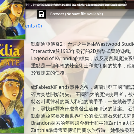
___/ /_/ / /_/ (__  )/ /__/ 
🛈
Tips: 在瀏覽器中，5年前的CPU效能大約能跑到486 66dx水准，2年前的CPU則能達到奔騰100級別
Small size. Excellent quality, low memory consumption and fast loading.
   \__,_/\____/____(_)___/\_
Browser (No save file available)
Comments (0)
凱蘭迪亞傳奇2：命運之手是由Westwood Studio
Interactive於1993年發行的2D點擊式冒險遊戲。
Legend of Kyrandia的續集，以及寓言與魔
重點是一個年輕的煉金術士和魔術師的故事，他
於被抹去的任務。
繼Fables和Fiends事件之後，凱蘭迪亞王國
碎片突然開始消失。 王國强大的魔法使用者，被
特名叫瑪律科的新人和他的助手手：一隻戴著手
下，尋找解釋為什麼會發生這種情況的答案。 召
凱蘭迪亞需要來自世界中心的魔法錨石來解决問
Brandon探索的年輕煉金術士和巫師Zanthia
Zanthia準備帶著傳送門藥水旅行時，她很快