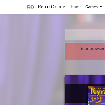
Retro Online
Home
Games
Your browser 
        _      
       (_)____ 
      / / ___/_