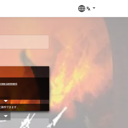
____  ____ ___

a new comment
 __ \/ __ `__ \

/_/ / / / / / /

に操作できます。
___/_/ /_/ /_/
