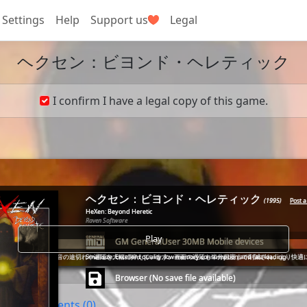
Settings
Help
Support us
Legal
ヘクセン：ビヨンド・ヘレティック
I confirm I have a legal copy of this game.
          __

     ____/ /___  _____ _____
ヘクセン：ビヨンド・ヘレティック
(1995)
Post 
HeXen: Beyond Heretic
Raven Software
____/ __  / __ \/ ___// ___/
Play
GM GeneralUser 30MB Mobile devices
___/ /_/ / /_/ (__  )/ /__/ 
ステレオ出力に完全対応し、音の途切れや遅延を大幅に抑えています。画面の遅延も半分程度まで削減され、より快適
Small size. Excellent quality, low memory consumption and fast loading.
   \__,_/\____/____(_)___/\_
Browser (No save file available)
Comments (0)