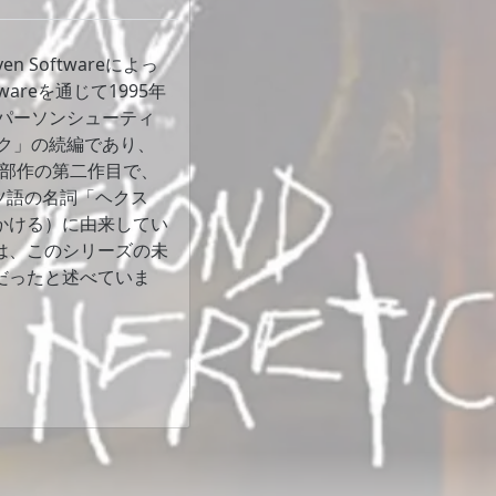
Softwareによっ
oftwareを通じて1995年
トパーソンシューティ
ック」の続編であり、
」三部作の第二作目で、
ツ語の名詞「ヘクス
かける）に由来してい
は、このシリーズの未
だったと述べていま