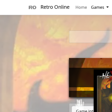
Retro Online
Home
Games
        _      
       (_)____ 
      / / ___/_
     / (__  )__
🛈
Tips: 
  __/ /____/   
Game introduction