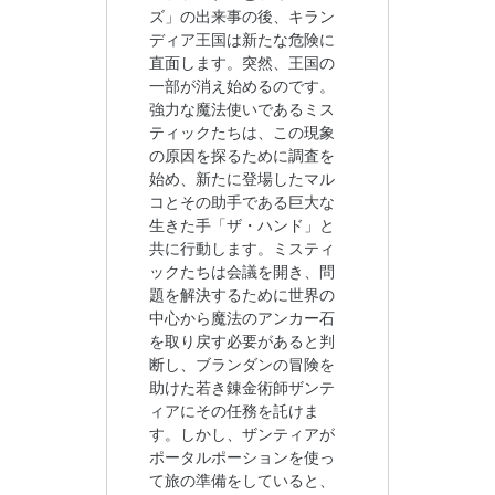
ズ」の出来事の後、キラン
ディア王国は新たな危険に
直面します。突然、王国の
一部が消え始めるのです。
強力な魔法使いであるミス
ティックたちは、この現象
の原因を探るために調査を
始め、新たに登場したマル
コとその助手である巨大な
生きた手「ザ・ハンド」と
共に行動します。ミスティ
ックたちは会議を開き、問
題を解決するために世界の
中心から魔法のアンカー石
を取り戻す必要があると判
断し、ブランダンの冒険を
助けた若き錬金術師ザンテ
ィアにその任務を託けま
す。しかし、ザンティアが
ポータルポーションを使っ
て旅の準備をしていると、