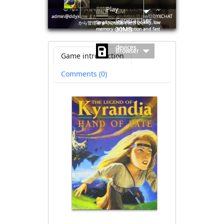
Play
🛈
Tips: 不具合やご意見がありましたら、メール
GM
admin@ddyx.me または Telegram https://t.me/DDYXCHAT
GeneralUser
Small size. Excellent quality, low
から管理者までご連絡ください。
30MB
memory consumption and fast
loading.
Mobile
devices
Browser
Game introduction
(No save
file
Comments (0)
available)