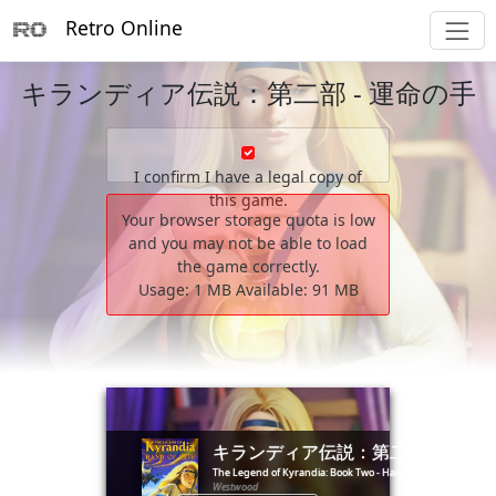
Retro Online
キランディア伝説：第二部 - 運命の手
I confirm I have a legal copy of
this game.
Your browser storage quota is low
and you may not be able to load
the game correctly.
Usage:
1 MB
Available:
91 MB
        _                __

       (_)____      ____/ /___  _____ _________  ____ ___

      / / ___/_____/ __  / __ \/ ___// ___/ __ \/ __ `__ \

     / (__  )_____/ /_/ / /_/ (__  )/ /__/ /_/ / / / / / /

キランディア伝説：第二部 - 運命
  __/ /____/      \__,_/\____/____(_)___/\____/_/ /_/ /_/

The Legend of Kyrandia: Book Two - Hand of Fate
Westwood