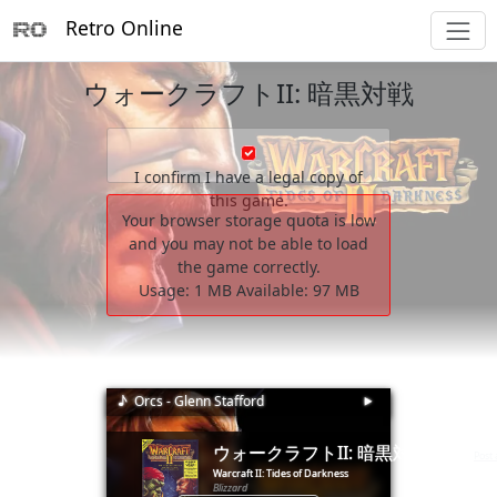
Retro Online
ウォークラフトII: 暗黒対戦
I confirm I have a legal copy of
this game.
Your browser storage quota is low
and you may not be able to load
the game correctly.
Usage:
1 MB
Available:
97 MB
        _                __

♪
Orcs - Glenn Stafford
⯈
       (_)____      ____/ /___  _____ _________  ____ ___

      / / ___/_____/ __  / __ \/ ___// ___/ __ \/ __ `__ \

     / (__  )_____/ /_/ / /_/ (__  )/ /__/ /_/ / / / / / /

ウォークラフトII: 暗黒対戦
  __/ /____/      \__,_/\____/____(_)___/\____/_/ /_/ /_/

(1995)
Post
Warcraft II: Tides of Darkness
Blizzard