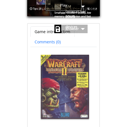
Play
GM
🛈
Tips: 詳しい使い方やヒントはヘルプページをご覧くださ
GeneralUser
Small size. Excellent quality, low
い。
30MB
memory consumption and fast
loading.
Mobile
devices
Browser
Game introduction
(No save
file
Comments (0)
available)